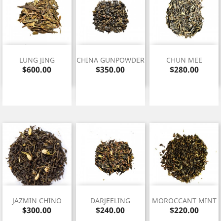
LUNG JING
CHINA GUNPOWDER
CHUN MEE
Precio
Precio
Precio
$600.00
$350.00
$280.00
JAZMIN CHINO
DARJEELING
MOROCCANT MINT
Precio
Precio
Precio
$300.00
$240.00
$220.00