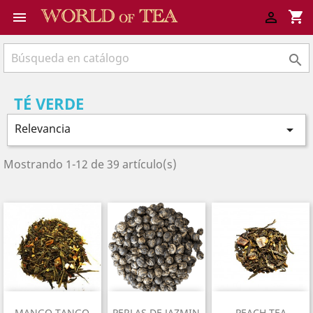
shopping_cart



TÉ VERDE
Relevancia

Mostrando 1-12 de 39 artículo(s)
MANGO TANGO
PERLAS DE JAZMIN
PEACH TEA